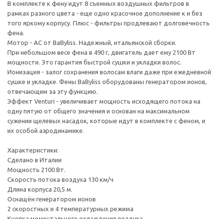
В комплекте к фену идут 8 съемных воздушных фильтров в
рамках разного цвета - еще одно красочное дополнение к и без
того яркому корпусу. Плюс - фильтры продлевают долговечность
фена.
Мотор - AC от BaByliss. Надежный, итальянской сборки.
При небольшом весе фена в 490 г, двигатель дает ему 2100 Вт
мощности. Это гарантия быстрой сушки и укладки волос.
Ионизация - залог сохранения волосам влаги даже при ежедневной
сушке и укладке. Фены BaByliss оборудованы генератором ионов,
отвечающим за эту функцию.
Эффект Venturi - увеличивает мощность исходящего потока на
одну пятую от общего значения и основан на максимальном
сужении щелевых насадок, которые идут в комплекте с феном, и
их особой аэродинамике.
Характеристики:
Сделано в Италии
Мощность 2100 Вт.
Скорость потока воздуха 130 км/ч
Длина корпуса 20,5 м.
Оснащён генератором ионов
2 скоростных и 4 температурных режима
Кнопка моментального охлаждения воздуха