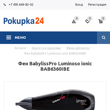
+7 495 649-82-02
Вход
Регистрация
0
0
0
МЕНЮ
Каталог
-
Красота и здоровье
-
Фены для волос
-
Фен BabylissPro Luminoso ionic BAB6360IBE
Фен BabylissPro Luminoso ionic
BAB6360IBE