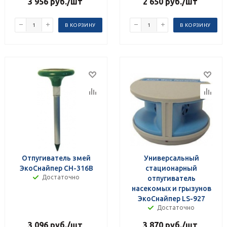
3 956
руб.
/шт
2 650
руб.
/шт
В КОРЗИНУ
В КОРЗИНУ
Отпугиватель змей
Универсальный
ЭкоСнайпер CH-316B
стационарный
Достаточно
отпугиватель
насекомых и грызунов
ЭкоСнайпер LS-927
Достаточно
3 096
руб.
/шт
3 870
руб.
/шт