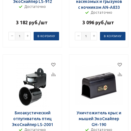
ЭкоСнайпер LS-912
насекомых и грызунов
Достаточно
с ночником AN-A833
Достаточно
3 182
руб.
/шт
3 096
руб.
/шт
В КОРЗИНУ
В КОРЗИНУ
Биоакустический
Уничтожитель крыс и
отпугиватель птиц
мышей ЭкоСнайпер
ЭкоСнайпер LS-2001
GH-190
Достаточно
Достаточно