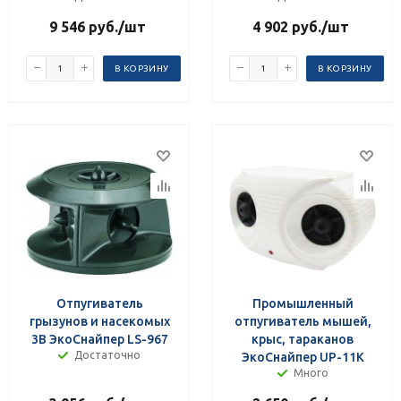
9 546
руб.
/шт
4 902
руб.
/шт
В КОРЗИНУ
В КОРЗИНУ
Отпугиватель
Промышленный
грызунов и насекомых
отпугиватель мышей,
3В ЭкоСнайпер LS-967
крыс, тараканов
Достаточно
ЭкоСнайпер UP-11K
Много