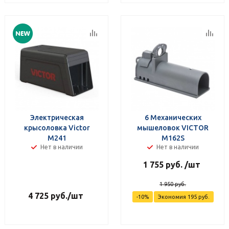
Электрическая
6 Механических
крысоловка Victor
мышеловок VICTOR
M241
M162S
Нет в наличии
Нет в наличии
1 755
руб.
/шт
1 950
руб.
4 725
руб.
/шт
-
10
%
Экономия
195
руб.