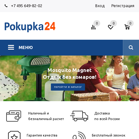
+7 495 649-82-02
Вход
Регистрация
0
0
0
МЕНЮ
Mosquito Magnet
Отдых без комаров!
ПЕРЕЙТИ В КАТАЛОГ
Наличный и
Доставка
безналичный расчет
по всей России
Гарантия качества
Бесплатный звонок