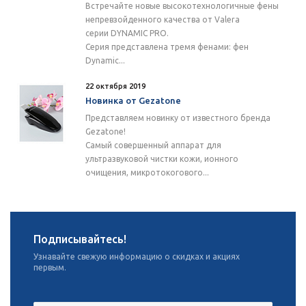
Встречайте новые высокотехнологичные фены
непревзойденного качества от Valera
серии DYNAMIC PRO.
Серия представлена тремя фенами: фен
Dynamic...
22 октября 2019
Новинка от Gezatone
Представляем новинку от известного бренда
Gezatone!
Самый совершенный аппарат для
ультразвуковой чистки кожи, ионного
очищения, микротокогового...
Подписывайтесь!
Узнавайте свежую информацию о скидках и акциях
первым.