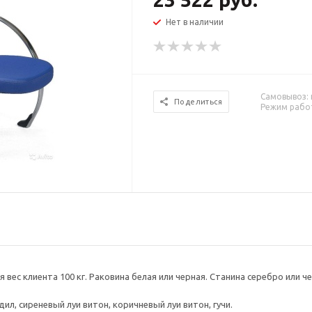
Нет в наличии
Самовывоз: г
Поделиться
Режим работ
 вес клиента 100 кг. Раковина белая или черная. Станина серебро или че
ил, сиреневый луи витон, коричневый луи витон, гучи.