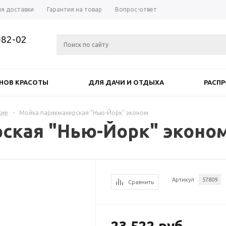
ия доставки
Гарантия на товар
Вопрос-ответ
-82-02
НОВ КРАСОТЫ
ДЛЯ ДАЧИ И ОТДЫХА
РАСП
кие
-
Мойка парикмахерская "Нью-Йорк" эконом
ская "Нью-Йорк" эконо
Артикул
57809
Сравнить
23 522
руб.