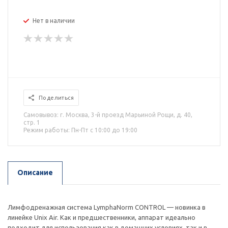
Нет в наличии
Поделиться
Самовывоз: г. Москва, 3-й проезд Марьиной Рощи, д. 40,
стр. 1
Режим работы: Пн-Пт с 10:00 до 19:00
Описание
Лимфодренажная система LymphaNorm CONTROL — новинка в
линейке Unix Air. Как и предшественники, аппарат идеально
подходит для использования как в домашних условиях, так и в