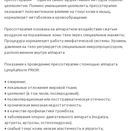
целлюлитом. Помимо уменьшения целлюлита, прессотерапия
оказывает положительное влияние на тонус кожи и мышц,
нормализует метаболизм и кровообращение.
Прессотерапия основана на аппаратном воздействии сжатым
воздухом на поражённые зоны тела через специальные манжеты.
Процедура нормализует работу лимфатической системы. Уровень
давления на тело регулируется специальным микропроцессором,
расположенном внутри аппарата.
Показания к проведению прессотерапии с помощью аппарата
LymphaNorm PRIOR:
♦ ожирение;
♦ локальные отложения жировой ткани;
♦ целлюлит (в том числе, послеродовый);
♦ послеоперационная или посттравматическая отечность;
♦ хроническая венозная недостаточность;
♦ в качестве профилактики тромбоза;
♦ заболевания опорно-двигательного аппарата (подагра,
артриты, артрозы, остеохондрозы);
♦ слабый тонус кожи, низкая эластичность и упругость;