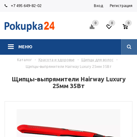
+7 495 649-82-02
Вход
Регистрация
0
0
0
МЕНЮ
Каталог
-
Красота и здоровье
-
Щипцы для волос
-
Щипцы-выпрямители Hairway Luxury 25мм 35Вт
Щипцы-выпрямители Hairway Luxury
25мм 35Вт