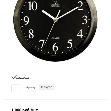
Артикул
П 1-6/6-6
1 080
руб.
/шт