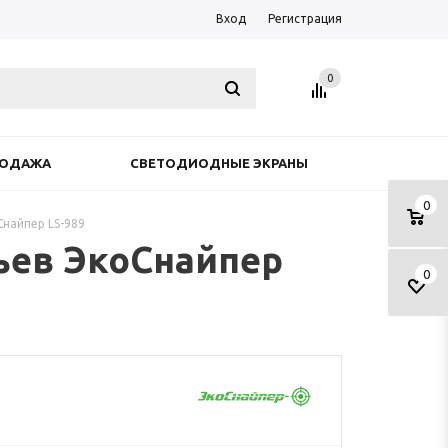
Вход
Регистрация
0
РОДАЖА
СВЕТОДИОДНЫЕ ЭКРАНЫ
0
Снайпер LS-989
ьев ЭкоСнайпер
0