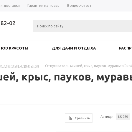
ия доставки
Гарантия на товар
Вопрос-ответ
-82-02
НОВ КРАСОТЫ
ДЛЯ ДАЧИ И ОТДЫХА
РАСП
и для птиц и грызунов
-
Отпугиватель мышей, крыс, пауков, муравьев Эко
ей, крыс, пауков, мурав
Артикул
LS-989
Сравнить