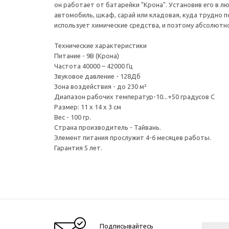
он работает от батарейки "Крона". Установив его в 
автомобиль, шкаф, сарай или кладовая, куда трудно п
использует химические средства, и поэтому абсолютн
Технические характеристики
Питание - 9В (Крона)
Частота 40000 – 42000 Гц
Звуковое давление - 128Дб
Зона воздействия - до 230 м²
Диапазон рабочих температур-10...+50 градусов С
Размер: 11 х 14 х 3 см
Вес - 100 гр.
Страна производитель - Тайвань.
Элемент питания прослужит 4-6 месяцев работы.
Гарантия 5 лет.
Подписывайтесь