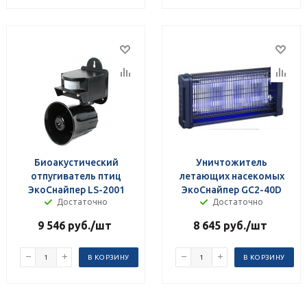
Биоакустический
Уничтожитель
отпугиватель птиц
летающих насекомых
ЭкоСнайпер LS-2001
ЭкоСнайпер GC2-40D
Достаточно
Достаточно
9 546
руб.
/шт
8 645
руб.
/шт
В КОРЗИНУ
В КОРЗИНУ