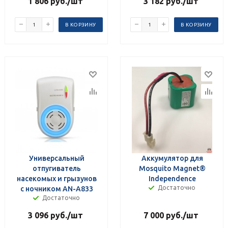
1 806
руб.
/шт
3 182
руб.
/шт
В КОРЗИНУ
В КОРЗИНУ
Универсальный
Аккумулятор для
отпугиватель
Mosquito Magnet®
насекомых и грызунов
Independence
Достаточно
с ночником AN-A833
Достаточно
3 096
руб.
/шт
7 000
руб.
/шт