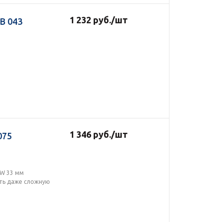
1 232
руб.
/шт
В 043
1 346
руб.
/шт
075
 W 33 мм
ать даже сложную