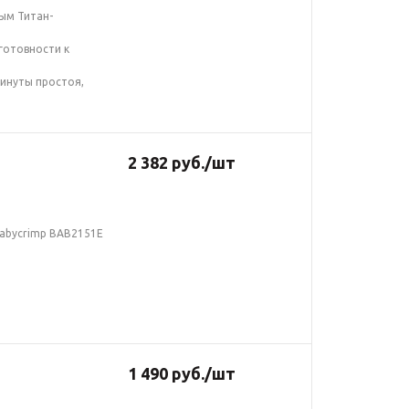
ым Титан-
готовности к
инуты простоя,
2 382
руб.
/шт
Babycrimp BAB2151E
1 490
руб.
/шт