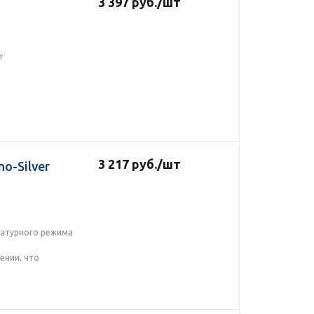
3 397
руб.
/шт
т
3 217
руб.
/шт
o-Silver
ратурного режима
ении, что