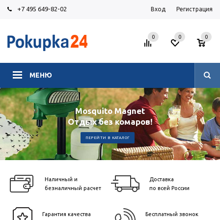
+7 495 649-82-02
Вход
Регистрация
0
0
0
МЕНЮ
Mosquito Magnet
Отдых без комаров!
ПЕРЕЙТИ В КАТАЛОГ
Наличный и
Доставка
безналичный расчет
по всей России
Гарантия качества
Бесплатный звонок