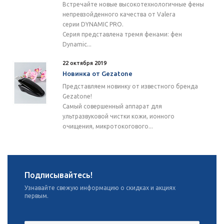
Встречайте новые высокотехнологичные фены
непревзойденного качества от Valera
серии DYNAMIC PRO.
Серия представлена тремя фенами: фен
Dynamic...
22 октября 2019
Новинка от Gezatone
Представляем новинку от известного бренда
Gezatone!
Самый совершенный аппарат для
ультразвуковой чистки кожи, ионного
очищения, микротокогового...
Подписывайтесь!
Узнавайте свежую информацию о скидках и акциях
первым.