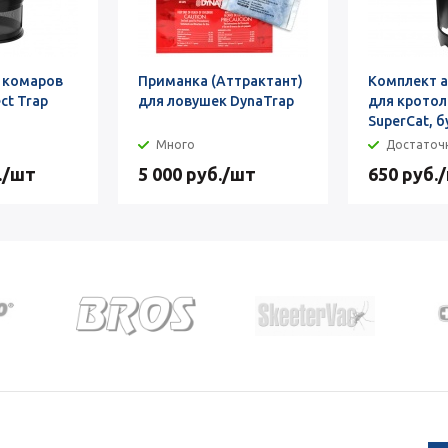
 комаров
Приманка (Аттрактант)
Комплект а
ct Trap
для ловушек DynaTrap
для крото
SuperCat, 
Много
Достаточ
.
/шт
5 000
руб.
/шт
650
руб.