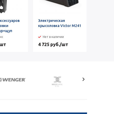
ксессуаров
Электрическая
Порошок 
ловки
крысоловка Victor M241
муравьёв
бур+щуп
но
Нет в наличии
Достат
/шт
4 725
руб.
/шт
от
520 