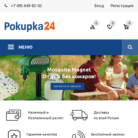
+7 495 649-82-02
Вход
Регистрация
0
0
0
МЕНЮ
Mosquito Magnet
Отдых без комаров!
ПЕРЕЙТИ В КАТАЛОГ
Наличный и
Доставка
безналичный расчет
по всей России
Гарантия качества
Бесплатный звонок