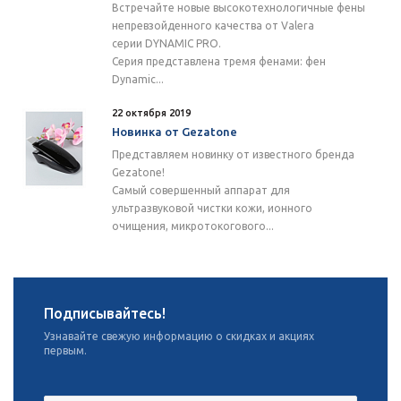
Встречайте новые высокотехнологичные фены
непревзойденного качества от Valera
серии DYNAMIC PRO.
Серия представлена тремя фенами: фен
Dynamic...
22 октября 2019
Новинка от Gezatone
Представляем новинку от известного бренда
Gezatone!
Самый совершенный аппарат для
ультразвуковой чистки кожи, ионного
очищения, микротокогового...
Подписывайтесь!
Узнавайте свежую информацию о скидках и акциях
первым.