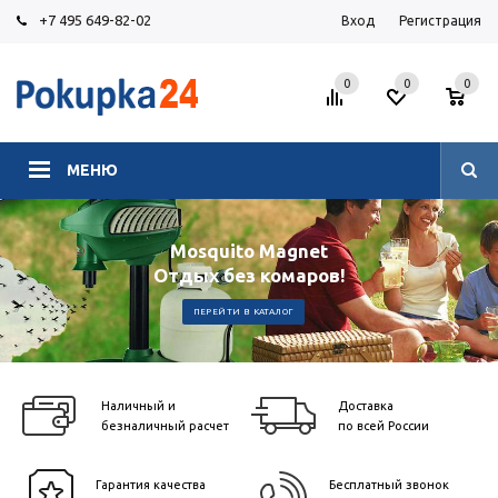
+7 495 649-82-02
Вход
Регистрация
0
0
0
МЕНЮ
Mosquito Magnet
Отдых без комаров!
ПЕРЕЙТИ В КАТАЛОГ
Наличный и
Доставка
безналичный расчет
по всей России
Гарантия качества
Бесплатный звонок