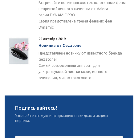
Встречайте новые высокотехнологичные фены
непревзойденного качества от Valera
серии DYNAMIC PRO.
Серия представлена тремя фенами: фен
Dynamic...
22 октября 2019
Новинка от Gezatone
Представляем новинку от известного бренда
Gezatone!
Самый совершенный аппарат для
ультразвуковой чистки кожи, ионного
очищения, микротокогового...
Подписывайтесь!
Узнавайте свежую информацию о скидках и акциях
первым.