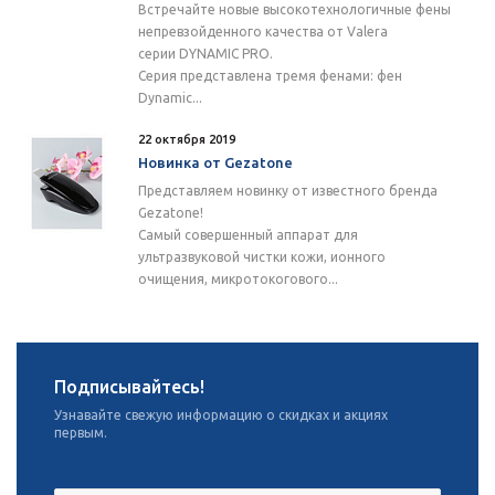
Встречайте новые высокотехнологичные фены
непревзойденного качества от Valera
серии DYNAMIC PRO.
Серия представлена тремя фенами: фен
Dynamic...
22 октября 2019
Новинка от Gezatone
Представляем новинку от известного бренда
Gezatone!
Самый совершенный аппарат для
ультразвуковой чистки кожи, ионного
очищения, микротокогового...
Подписывайтесь!
Узнавайте свежую информацию о скидках и акциях
первым.