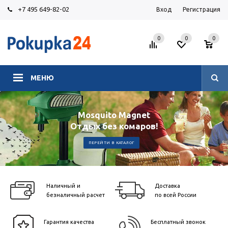
+7 495 649-82-02
Вход
Регистрация
0
0
0
МЕНЮ
Mosquito Magnet
Отдых без комаров!
ПЕРЕЙТИ В КАТАЛОГ
Наличный и
Доставка
безналичный расчет
по всей России
Гарантия качества
Бесплатный звонок