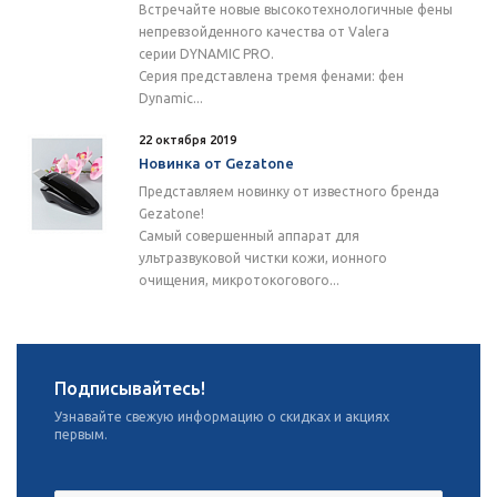
Встречайте новые высокотехнологичные фены
непревзойденного качества от Valera
серии DYNAMIC PRO.
Серия представлена тремя фенами: фен
Dynamic...
22 октября 2019
Новинка от Gezatone
Представляем новинку от известного бренда
Gezatone!
Самый совершенный аппарат для
ультразвуковой чистки кожи, ионного
очищения, микротокогового...
Подписывайтесь!
Узнавайте свежую информацию о скидках и акциях
первым.