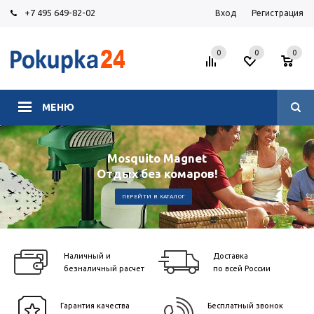
+7 495 649-82-02
Вход
Регистрация
0
0
0
МЕНЮ
Mosquito Magnet
Отдых без комаров!
ПЕРЕЙТИ В КАТАЛОГ
Наличный и
Доставка
безналичный расчет
по всей России
Гарантия качества
Бесплатный звонок