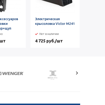
ксессуаров
Электрическая
Порошок 
ловки
крысоловка Victor M241
муравьёв
бур+щуп
но
Нет в наличии
Достат
/шт
4 725
руб.
/шт
от
520 