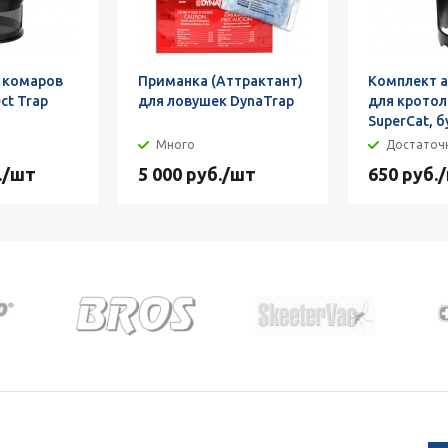
 комаров
Приманка (Аттрактант)
Комплект а
ct Trap
для ловушек DynaTrap
для крото
SuperCat, 
Много
Достаточ
.
/шт
5 000
руб.
/шт
650
руб.